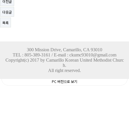
이전글
다음글
목록
300 Mission Drive, Camarillo, CA 93010
TEL : 805-389-3161 / E-mail : ckumc93010@gmail.com
Copyright(c) 2017 by Camarillo Korean United Methodist Churc
h.
All right reserved.
PC 버전으로 보기